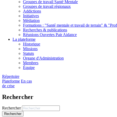
Groupes de travail Santé Mentale
Groupes de travail régionaux
Addictions
Initiatives
Médiation
Formations : "Santé mentale et travail de terrain" & "Pro
Recherches & publications
Réunions Ouvertes Pair Aidance
La plateforme
Historique
Missions
Statuts
Organe d'Administration
Membres
Équipe
Répertoire
Plateforme
En cas
de crise
Rechercher
Rechercher